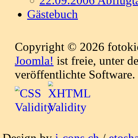
22.09.2006 Abflugt
Gästebuch
Copyright © 2026 fotokie
Joomla!
ist freie, unter d
veröffentlichte Software.
Design by
i-cons.ch
/
etosh